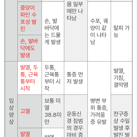
몸 일부
중앙이
에만 나
파인 수
타남
손, 발
수포, 궤
포성 발
바닥에
양이 같
탈피 가
진
는 드물
이 나타
능
손, 발바
게 발생
남
닥에도
발생
발열, 두
두통,
발열,
통, 근육
근육통
통증 먼
기침,
통부터
부터 시
저 발생
결막염
시작
작
임
보통 미
병변 부
상
열
위 통증,
고열
운동신
전구증
양
38.8미
가려움
경 침범
상 수일
상
만
증 유발
의 경우
발생 후
발열
마비 증
발진 발