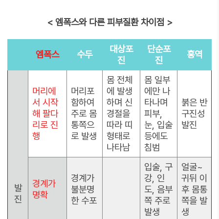
< 엠폭스와 다른 피부질환 차이점 >
대상포
단순포
엠폭스
수두
홍역
진
진
몸 전체
몸 일부
머리에
머리포
에 발생
에만 나
서 시작
함하여
하며 신
타나며
붉은 반
해 팔다
주로 몸
경절을
피부,
구진성
리로 진
통쪽으
따라 띠
눈, 입술
발진
행
로 발생
형태로
등에도
나타남
침범
입술, 구
얼굴~
경계가
강, 인
귀뒤 이
경계가
발
불분명
도, 음부
후 몸통
명확
진
한 수포
쪽 주로
쪽을 발
발생
생