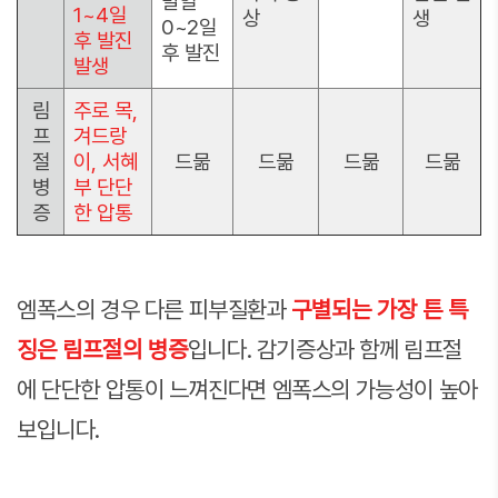
발열
1~4일
상
생
0~2일
후 발진
후 발진
발생
림
주로 목,
프
겨드랑
절
이, 서혜
드묾
드묾
드묾
드묾
병
부 단단
증
한 압통
엠폭스의 경우 다른 피부질환과
구별되는 가장 튼 특
징은 림프절의 병증
입니다. 감기증상과 함께 림프절
에 단단한 압통이 느껴진다면 엠폭스의 가능성이 높아
보입니다.